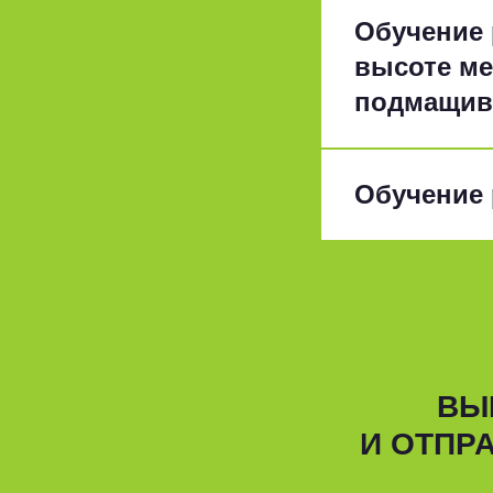
Обучение 
высоте ме
подмащива
Обучение 
ВЫ
И ОТПР