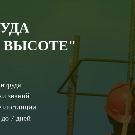
РУДА
 ВЫСОТЕ"
интруда
ки знаний
е инстанции
 до 7 дней