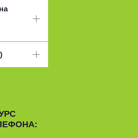
на
)
УРС
ЛЕФОНА: