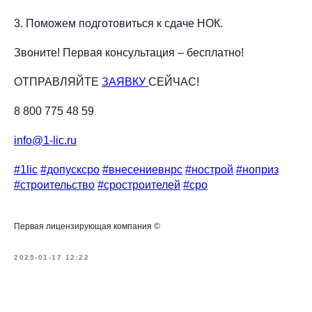
3. Поможем подготовиться к сдаче НОК.
Звоните! Первая консультация – бесплатно!
ОТПРАВЛЯЙТЕ
ЗАЯВКУ
СЕЙЧАС!
8 800 775 48 59
info@1-lic.ru
#1lic
#допусксро
#внесениевнрс
#нострой
#ноприз
#строительство
#сростроителей
#сро
Первая лицензирующая компания ©
2025-01-17 12:22